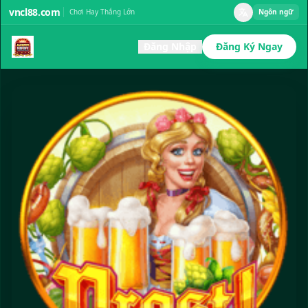
vncl88.com
Chơi Hay Thắng Lớn
Ngôn ngữ
Đăng Nhập
Đăng Ký Ngay