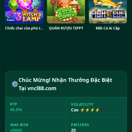
Chiếc chai của phù thủy
QUÁN RƯỢU TIPPY
Mắt Cá Ai Cập
Chúc Mừng! Nhận Thưởng Đặc Biệt
⚙️
Tại vncl88.com
RTP
VOLATILITY
96.8%
Cao ⚡⚡⚡⚡🌑
MAX WIN
PAYLINES
x5000
20