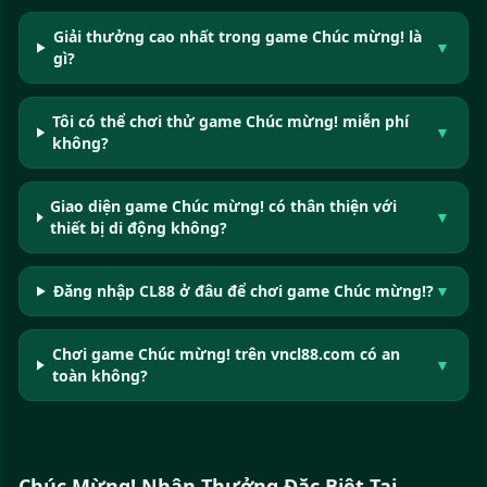
Giải thưởng cao nhất trong game Chúc mừng! là
▼
gì?
Tôi có thể chơi thử game Chúc mừng! miễn phí
▼
không?
Giao diện game Chúc mừng! có thân thiện với
▼
thiết bị di động không?
Đăng nhập CL88 ở đâu để chơi game Chúc mừng!?
▼
Chơi game Chúc mừng! trên vncl88.com có an
▼
toàn không?
Chúc Mừng! Nhận Thưởng Đặc Biệt Tại