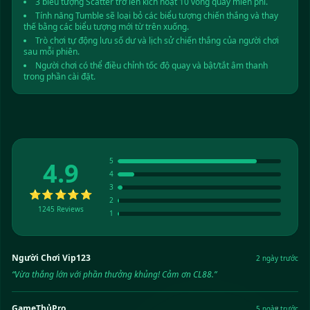
3 biểu tượng Scatter trở lên kích hoạt 10 vòng quay miễn phí.
Tính năng Tumble sẽ loại bỏ các biểu tượng chiến thắng và thay
thế bằng các biểu tượng mới từ trên xuống.
Trò chơi tự động lưu số dư và lịch sử chiến thắng của người chơi
sau mỗi phiên.
Người chơi có thể điều chỉnh tốc độ quay và bật/tắt âm thanh
trong phần cài đặt.
5
4.9
4
3
⭐⭐⭐⭐⭐
2
1245 Reviews
1
Người Chơi Vip123
2 ngày trước
“Vừa thắng lớn với phần thưởng khủng! Cảm ơn CL88.”
GameThủPro
5 ngày trước