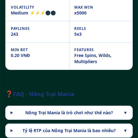
VOLATILITY
MAX WIN
Medium ⚡⚡⚡🌑🌑
x5000
PAYLINES
REELS
243
5x3
MIN BET
FEATURES
0.20 VNĐ
Free Spins, Wilds,
Multipliers
❓
FAQ - Nông Trại Mania
Nông Trại Mania là trò chơi như thế nào?
▼
Tỷ lệ RTP của Nông Trại Mania là bao nhiêu?
▼