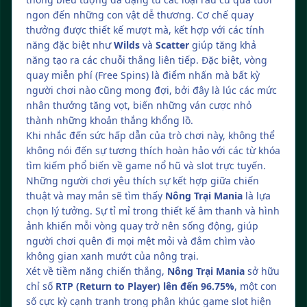
ngon đến những con vật dễ thương. Cơ chế quay
thưởng được thiết kế mượt mà, kết hợp với các tính
năng đặc biệt như
Wilds
và
Scatter
giúp tăng khả
năng tạo ra các chuỗi thắng liên tiếp. Đặc biệt, vòng
quay miễn phí (Free Spins) là điểm nhấn mà bất kỳ
người chơi nào cũng mong đợi, bởi đây là lúc các mức
nhân thưởng tăng vọt, biến những ván cược nhỏ
thành những khoản thắng khổng lồ.
Khi nhắc đến sức hấp dẫn của trò chơi này, không thể
không nói đến sự tương thích hoàn hảo với các từ khóa
tìm kiếm phổ biến về game nổ hũ và slot trực tuyến.
Những người chơi yêu thích sự kết hợp giữa chiến
thuật và may mắn sẽ tìm thấy
Nông Trại Mania
là lựa
chọn lý tưởng. Sự tỉ mỉ trong thiết kế âm thanh và hình
ảnh khiến mỗi vòng quay trở nên sống động, giúp
người chơi quên đi mọi mệt mỏi và đắm chìm vào
không gian xanh mướt của nông trại.
Xét về tiềm năng chiến thắng,
Nông Trại Mania
sở hữu
chỉ số
RTP (Return to Player) lên đến 96.75%
, một con
số cực kỳ cạnh tranh trong phân khúc game slot hiện