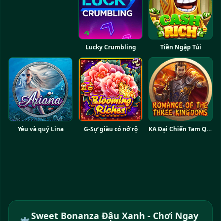
Lucky Crumbling
Tiền Ngập Túi
Yêu và quý Lina
G-Sự giàu có nở rộ
KA Đại Chiến Tam Quốc
Sweet Bonanza Đậu Xanh - Chơi Ngay