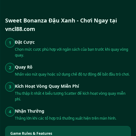
Sweet Bonanza Đậu Xanh - Chơi Ngay tại
vncl88.com
Đặt Cược
1
Chọn mức cược phù hợp với ngân sách của bạn trước khi quay vòng
quay.
Quay Rô
2
Nhấn vào nút quay hoặc sử dụng chế độ tự động để bắt đầu trò chơi.
Kích Hoạt Vòng Quay Miễn Phí
3
Thu thập ít nhất 4 biểu tượng Scatter để kích hoạt vòng quay miễn
phí.
Nhận Thưởng
4
Thắng lớn khi các tổ hợp trả thưởng xuất hiện trên màn hình.
Game Rules & Features