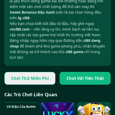
ai yêu thích dòng game bài đổi thưởng hoặc đang tìm
kiếm một sân chơi chất lượng để thử vận may thì
Sweet Bonanza Đậu Xanh
luôn là lựa chọn hàng đầu
trên
Ig cl88
.
Nếu bạn chưa biết bắt đầu từ đâu, hãy ghé ngay
vncl88.com
– nền tảng uy tín, minh bạch và liên tục
cập nhật các tựa game hot nhất thị trường Việt Nam.
Đăng nhập ngay hôm nay qua đường dẫn
cl88 dang
nhap
để khám phá kho game phong phú, nhận khuyến
mãi khủng và trở thành cao thủ
cl88 game
chỉ trong
tích tắc!
Chơi Thử Miễn Phí
Chơi Với Tiền Thật
Các Trò Chơi Liên Quan
Vũ Điệu Của Bướm