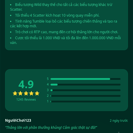
Biểu tượng Wild thay thế cho tất cả các biểu tượng khác trừ
Scatter.
Tối thiểu 4 Scatter kích hoạt 10 vòng quay miễn phí.
Tính năng Tumble loại bỏ các biểu tượng chiến thắng và tạo ra
các kết hợp mới.
Trò chơi có RTP cao, mang đến cơ hội thắng lớn cho người chơi.
Cược tối thiểu là 1.000 VNĐ và tối đa lên đến 1.000.000 VNĐ mỗi
ván.
5
4.9
4
3
⭐⭐⭐⭐⭐
2
1245 Reviews
1
NgườiChơi123
2 ngày trước
“Thắng lớn với phần thưởng khủng! Cảm giác thật sự đã!”