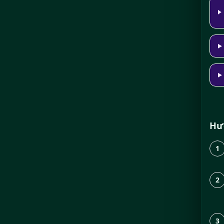
Hư
1
2
3