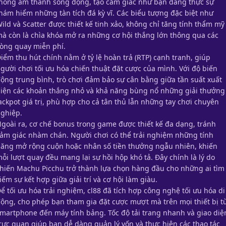
hống âm thanh sống động, tạo cảm giác như bạn đang thực sự
hám hiểm những tàn tích đá kỳ vĩ. Các biểu tượng đặc biệt như
ild và Scatter được thiết kế tinh xảo, không chỉ tăng tính thẩm mỹ
à còn là chìa khóa mở ra những cơ hội thắng lớn thông qua các
òng quay miễn phí.
iểm thu hút chính nằm ở tỷ lệ hoàn trả (RTP) cạnh tranh, giúp
gười chơi tối ưu hóa chiến thuật đặt cược của mình. Với độ biến
ộng trung bình, trò chơi đảm bảo sự cân bằng giữa tần suất xuất
iện các khoản thắng nhỏ và khả năng bùng nổ những giải thưởng
ackpot giá trị, phù hợp cho cả tân thủ lẫn những tay chơi chuyên
ghiệp.
goài ra, cơ chế bonus trong game được thiết kế đa dạng, tránh
ảm giác nhàm chán. Người chơi có thể trải nghiệm những tính
ăng mở rộng cuộn hoặc nhân số tiền thưởng ngẫu nhiên, khiến
ỗi lượt quay đều mang lại sự hồi hộp khó tả. Đây chính là lý do
hiến Machu Picchu trở thành lựa chọn hàng đầu cho những ai tìm
iếm sự kết hợp giữa giải trí và cơ hội làm giàu.
ể tối ưu hóa trải nghiệm, cl88 đã tích hợp công nghệ tối ưu hóa di
ộng, cho phép bạn tham gia đặt cược mượt mà trên mọi thiết bị t
martphone đến máy tính bảng. Tốc độ tải trang nhanh và giao diệ
rực quan giúp bạn dễ dàng quản lý vốn và thực hiện các thao tác