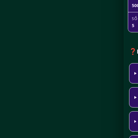
50
SỐ
5
❓