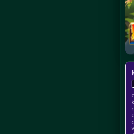
C
k
c
c
c
V