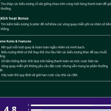
Thu thập các biểu tượng cổ vật giống nhau trên cùng một hàng thanh toán để gi
thưởng.
Kích hoạt Bonus
Tìm kiếm biểu tượng Scatter để mở khóa các vòng quay miễn phí và nhân số tiền
thắng.
ame Rules & Features
Kết quả mỗi lượt quay là hoàn toàn ngẫu nhiên và minh bạch.
Biểu tượng Wild có thể thay thế cho hầu hết các biểu tượng khác để tạo chuỗi
ắng.
Số tiền thắng được tính dựa trên bảng thanh toán và mức cược hiện tại.
Vòng quay miễn phí không yêu cầu đặt cược nhưng vẫn mang lại phần thưởng
ật.
Hãy tuân thủ quy định về giới hạn cược của nhà cái cl88.
5
4.8
4