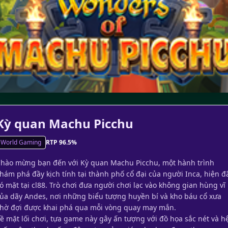
▶
Kỳ quan Machu Picchu
World Gaming
RTP 96.5%
hào mừng bạn đến với Kỳ quan Machu Picchu, một hành trình
hám phá đầy kịch tính tại thành phố cổ đại của người Inca, hiện đ
ó mặt tại cl88. Trò chơi đưa người chơi lạc vào không gian hùng vĩ
ủa dãy Andes, nơi những biểu tượng huyền bí và kho báu cổ xưa
hờ đợi được khai phá qua mỗi vòng quay may mắn.
ề mặt lối chơi, tựa game này gây ấn tượng với đồ họa sắc nét và h