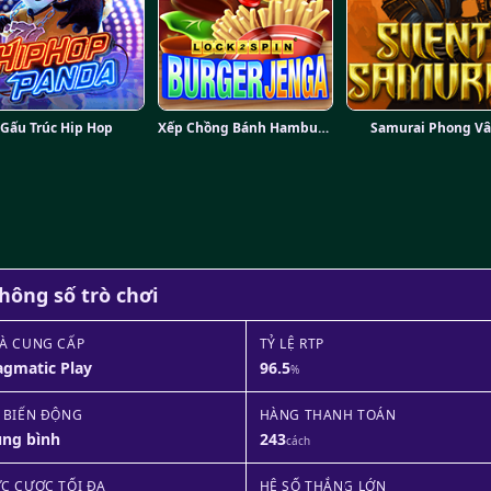
Gấu Trúc Hip Hop
Xếp Chồng Bánh Hamburger Lock 2 Spin
Samurai Phong V
hông số trò chơi
À CUNG CẤP
TỶ LỆ RTP
agmatic Play
96.5
%
 BIẾN ĐỘNG
HÀNG THANH TOÁN
ung bình
243
cách
C CƯỢC TỐI ĐA
HỆ SỐ THẮNG LỚN