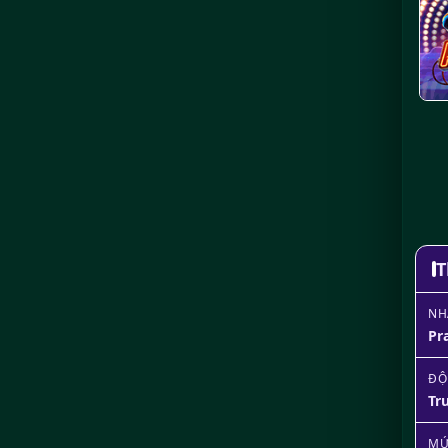
T
NH
Pr
ĐỘ
Tr
MỨ