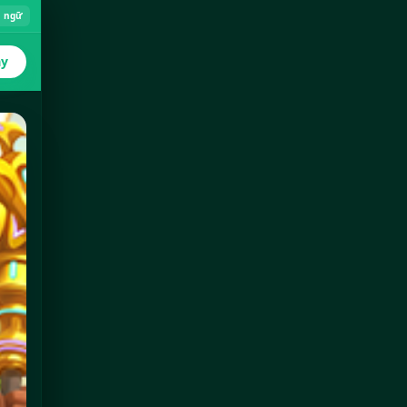
 ngữ
ay