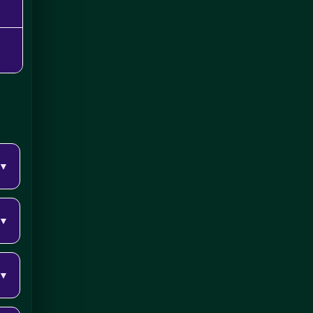
▼
▼
▼