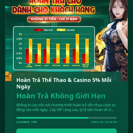
Hoàn Trả Thể Thao & Casino 5% Mỗi
Ngày
Hoàn Trả Không Giới Hạn
Không lo cạn vốn với chương trình hoàn trả tiền thua cược tự
động vào mỗi ngày. Cấp VIP càng cao, tỷ lệ tiền hoàn về ví
càng lớn. Đăng ký tham gia ngay!
CLAIMED: 72%
ENDS IN: 05:59:00