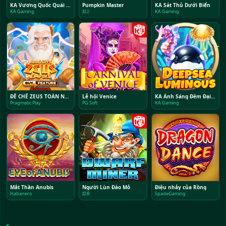
KA Vương Quốc Quái Vật
Pumpkin Master
KA Sát Thủ Dưới Biển
KA Gaming
JILI
KA Gaming
ĐẾ CHẾ ZEUS TOÀN NĂNG
Lễ hội Venice
KA Ánh Sáng Đêm Đại Dương
Pragmatic Play
PG Soft
KA Gaming
Mắt Thần Anubis
Người Lùn Đào Mỏ
Điệu nhảy của Rồng
Habanero
JDB
SpadeGaming