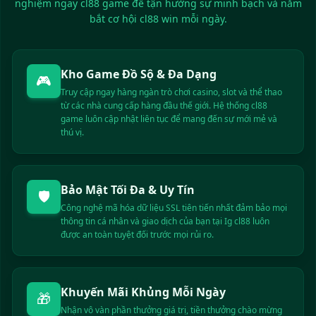
nghiệm ngay cl88 game để tận hưởng sự minh bạch và nắm
Truo** trúng thưởng 350,000 VND
bắt cơ hội cl88 win mỗi ngày.
Nguy** rút tiền thành công 7,000,000 VND
Tran** vừa nhận tiền thưởng 800,000 VND
Le** rút thành công 150,000 VND
Kho Game Đồ Sộ & Đa Dạng
🎮
Pham** vừa rút 950,000 VND
Truy cập ngay hàng ngàn trò chơi casino, slot và thể thao
Hoan** trúng thưởng 2,200,000 VND
từ các nhà cung cấp hàng đầu thế giới. Hệ thống cl88
Huyn** rút tiền thành công 6,500,000 VND
game luôn cập nhật liên tục để mang đến sự mới mẻ và
Phan** vừa rút 1,100,000 VND
thú vị.
Vu** nhận thưởng 400,000 VND
Vo** rút thành công 3,800,000 VND
Dang** trúng thưởng 1,750,000 VND
Bảo Mật Tối Đa & Uy Tín
🛡️
Bui** rút tiền thành công 9,200,000 VND
Công nghệ mã hóa dữ liệu SSL tiên tiến nhất đảm bảo mọi
Do** vừa rút 550,000 VND
thông tin cá nhân và giao dịch của bạn tại Ig cl88 luôn
Ho** nhận tiền thưởng 3,000,000 VND
được an toàn tuyệt đối trước mọi rủi ro.
Ngo** rút thành công 4,600,000 VND
Duon** trúng thưởng 12,000,000 VND
Ly** rút tiền thành công 8,800,000 VND
Khuyến Mãi Khủng Mỗi Ngày
🎁
Dinh** vừa rút 700,000 VND
Nhận vô vàn phần thưởng giá trị, tiền thưởng chào mừng