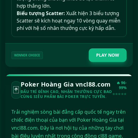
hợp thắng lớn.
Biểu tượng Scatter:
Xuất hiện 3 biểu tượng
Scatter sẽ kích hoạt ngay 10 vòng quay miễn
phí với hệ số nhân thưởng cực kỳ hấp dẫn.
PLAY NOW
WINNER CHOICE
Poker Hoàng Gia vncl88.com
🔥 96-
🃏
99%
ĐẤU TRÍ ĐỈNH CAO, NHẬN THƯỞNG CỰC BAO
⭐⭐⭐⭐⭐
CÙNG SIÊU PHẨM BÀI POKER TRỰC TUYẾN.
Trải nghiệm sòng bài đẳng cấp quốc tế ngay trên
chiếc điện thoại của bạn với Poker Hoàng Gia tại
vncl88.com. Đây là nơi hội tụ của những tay chơi
bài điêu luyện nhất trong cộng đồng cl88 game.