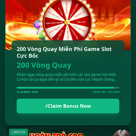
200 Vòng Quay Miễn Phí Game Slot
Cực Bốc
200 Vòng Quay
Nhận ngay vòng quay miễn phí trên các slot game hot nhất.
Cơ hội săn Jackpot tiền tỷ và rút tiền mặt cực nhanh chóng
dành cho mọi hội viên đam mê đổi thưởng.
CLAIMED: 95%
ENDS IN: 12H 30M
⚡
Claim Bonus Now
LIMITED