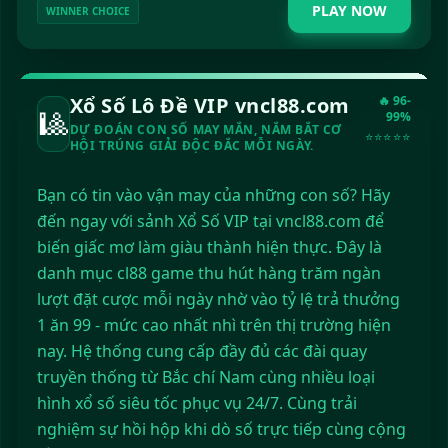
PLAY NOW
WINNER CHOICE
Xổ Số Lô Đề VIP vncl88.com
🔥 96-
🎱
99%
DỰ ĐOÁN CON SỐ MAY MẮN, NẮM BẮT CƠ
⭐⭐⭐⭐⭐
HỘI TRÚNG GIẢI ĐỘC ĐẮC MỖI NGÀY.
Bạn có tin vào vận may của những con số? Hãy
đến ngay với sảnh Xổ Số VIP tại vncl88.com để
biến giấc mơ làm giàu thành hiện thực. Đây là
danh mục cl88 game thu hút hàng trăm ngàn
lượt đặt cược mỗi ngày nhờ vào tỷ lệ trả thưởng
1 ăn 99 - mức cao nhất nhì trên thị trường hiện
nay. Hệ thống cung cấp đầy đủ các đài quay
truyền thống từ Bắc chí Nam cùng nhiều loại
hình xổ số siêu tốc phục vụ 24/7. Cùng trải
nghiệm sự hồi hộp khi dò số trực tiếp cùng cộng