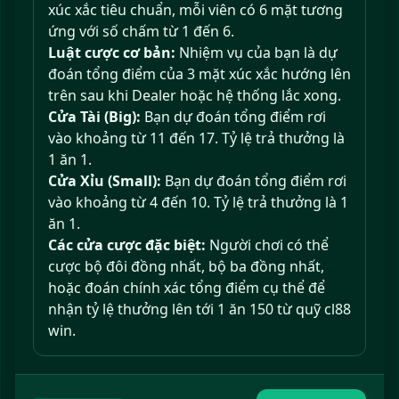
xúc xắc tiêu chuẩn, mỗi viên có 6 mặt tương
ứng với số chấm từ 1 đến 6.
Luật cược cơ bản:
Nhiệm vụ của bạn là dự
đoán tổng điểm của 3 mặt xúc xắc hướng lên
trên sau khi Dealer hoặc hệ thống lắc xong.
Cửa Tài (Big):
Bạn dự đoán tổng điểm rơi
vào khoảng từ 11 đến 17. Tỷ lệ trả thưởng là
1 ăn 1.
Cửa Xỉu (Small):
Bạn dự đoán tổng điểm rơi
vào khoảng từ 4 đến 10. Tỷ lệ trả thưởng là 1
ăn 1.
Các cửa cược đặc biệt:
Người chơi có thể
cược bộ đôi đồng nhất, bộ ba đồng nhất,
hoặc đoán chính xác tổng điểm cụ thể để
nhận tỷ lệ thưởng lên tới 1 ăn 150 từ quỹ cl88
win.