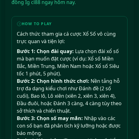
đồng Ig cl88 ngay hôm nay.
HOW TO PLAY
Cách thức tham gia cá cược Xổ Số vô cùng
trực quan và tiện lợi:
Bước 1: Chọn đài quay:
Lựa chọn đài xổ số
mà bạn muốn đặt cược (ví dụ: Xổ số Miền
Bắc, Miền Trung, Miền Nam hoặc Xổ số Siêu
tốc 1 phút, 5 phút).
Bước 2: Chọn hình thức chơi:
Nền tảng hỗ
trợ đa dạng kiểu chơi như Đánh đề (2 số
cuối), Bao lô, Lô xiên (xiên 2, xiên 3, xiên 4),
Đầu đuôi, hoặc Đánh 3 càng, 4 càng tùy theo
sở thích và chiến thuật.
Bước 3: Chọn số may mắn:
Nhập vào các
con số bạn đã phân tích kỹ lưỡng hoặc được
báo mộng.