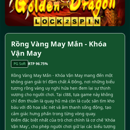
▶
Rồng Vàng May Mắn - Khóa
Vận May
PG Soft
RTP 96.75%
Rồng Vàng May Mắn - Khóa Vận May mang đến một
không gian giải trí đậm chất Á Đông, nơi những biểu
tượng rồng vàng uy nghi hứa hẹn đem lại sự thịnh
vượng cho người chơi. Tại cl88, tựa game này không
chỉ đơn thuần là quay hũ mà còn là cuộc săn tìm kho
báu với đồ họa sắc nét và âm thanh sống động, tạo
cảm giác hưng phấn trong từng vòng quay.
Điểm đặc biệt nhất của trò chơi chính là cơ chế 'Khóa
Vận May', cho phép người chơi giữ lại các biểu tượng