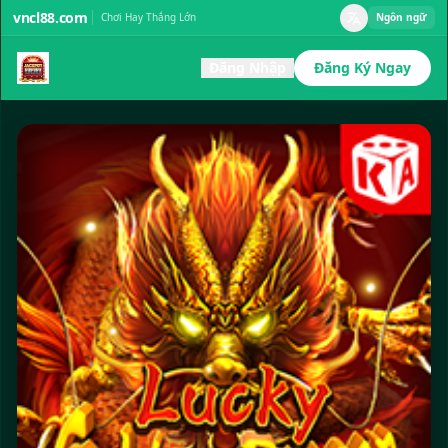
vncl88.com
Chơi Hay Thắng Lớn
Ngôn ngữ
Đăng Nhập
Đăng Ký Ngay