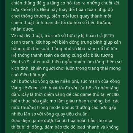
chiến thắng để gia tăng cơ hội tạo ra những chuỗi kết
hợp khổng lồ. Điều này thay đổi hoàn toàn nhịp độ
chơi thông thường, biến mỗi lượt quay thành một
chiến thuật tính toán để tối ưu hóa số tiền thưởng
nhận được.
Về mặt kỹ thuật, trò chơi sở hữu tỷ lệ hoàn trả (RTP)
cạnh tranh, kết hợp với biến động trung bình giúp cân
bằng giữa tần suất thắng nhỏ và khả năng nổ hũ lớn.
Hệ thống thanh toán đa dạng cùng các biểu tượng
Wild và Scatter xuất hiện ngẫu nhiên làm tăng thêm sự
kịch tính, khiến người chơi luôn trong trạng thái mong
chờ điều bất ngờ.
Khi bước vào vòng quay miễn phí, sức mạnh của Rồng
Vàng sẽ được kích hoạt tối đa với các hệ số nhân tăng
dần. Đây là thời điểm vàng để các game thủ tại vncl88
hiện thực hóa giấc mơ làm giàu nhanh chóng, bởi các
mức thưởng trong mode bonus thường cao hơn gấp
nhiều lần so với vòng quay tiêu chuẩn.
Giao diện game được tối ưu hóa hoàn hảo cho mọi
thiết bị di động, đảm bảo tốc độ load nhanh và không