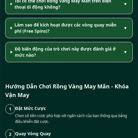
Tôi có thể chơi Rồng Vàng May Mắn trên điện
▼
thoại di động không?
Làm sao để kích hoạt được các vòng quay miễn
▼
phí (Free Spins)?
Độ biến động của trò chơi này được đánh giá ở
▼
mức nào?
Hướng Dẫn Chơi Rồng Vàng May Mắn - Khóa
Vận May
Đặt Mức Cược
1
Chọn số tiền cược phù hợp với ngân sách của bạn thông qua bảng
điều khiển đặt cược.
Quay Vòng Quay
2