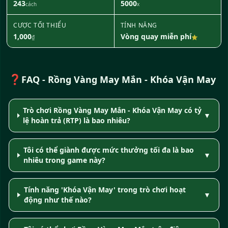
243
5000
cách
x
CƯỢC TỐI THIỂU
TÍNH NĂNG
1,000
Vòng quay miễn phí
₫
⭐
❓
FAQ - Rồng Vàng May Mắn - Khóa Vận May
Trò chơi Rồng Vàng May Mắn - Khóa Vận May có tỷ
▼
lệ hoàn trả (RTP) là bao nhiêu?
Tôi có thể giành được mức thưởng tối đa là bao
▼
nhiêu trong game này?
Tính năng 'Khóa Vận May' trong trò chơi hoạt
▼
động như thế nào?